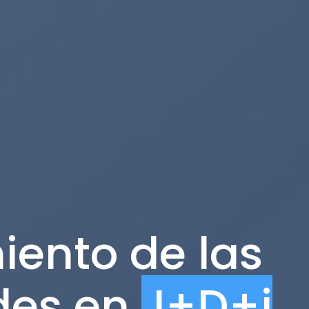
iento de las
des en
I+D+i